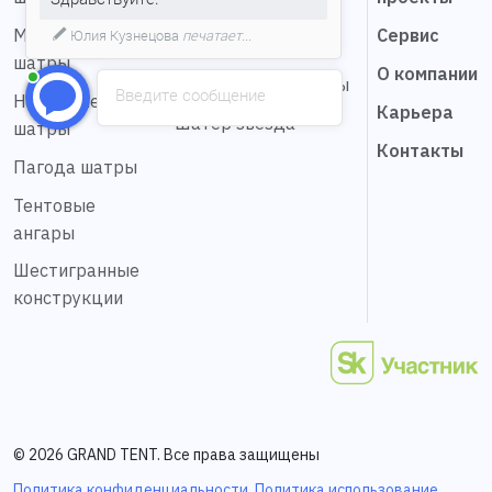
Мобильные шатры
Мембранные
Сервис
Юлия Кузнецова
печатает...
Натяжные шатры
шатры
О компании
Сферические шатры
Введите сообщение
Надувные
Карьера
Шатер звезда
шатры
Контакты
Пагода шатры
Тентовые
ангары
Шестигранные
конструкции
© 2026 GRAND TENT. Все права защищены
Политика конфиденциальности
,
Политика использование