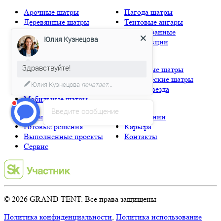
Арочные шатры
Пагода шатры
Деревянные шатры
Тентовые ангары
Классические шатры
Шестигранные
Юлия Кузнецова
Мембранные шатры
конструкции
Надувные шатры
Здравствуйте!
Глэмпинг
Натяжные шатры
Каскадные шатры
Сферические шатры
Юлия Кузнецова
печатает...
Купольные конструкции
Шатер звезда
Мобильные шатры
Введите сообщение
Оснащение
О компании
Готовые решения
Карьера
Выполненные проекты
Контакты
Сервис
© 2026 GRAND TENT. Все права защищены
Политика конфиденциальности
,
Политика использование