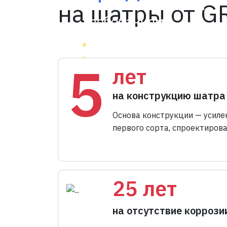
отвечающие вашим
на шатры от 
требованиям:
вид конструкции
вместимость
5
лет
брендирование
оснащение
на конструкцию шатра
Основа конструкции — усиле
первого сорта, спроектиров
25 лет
на отсутствие коррози