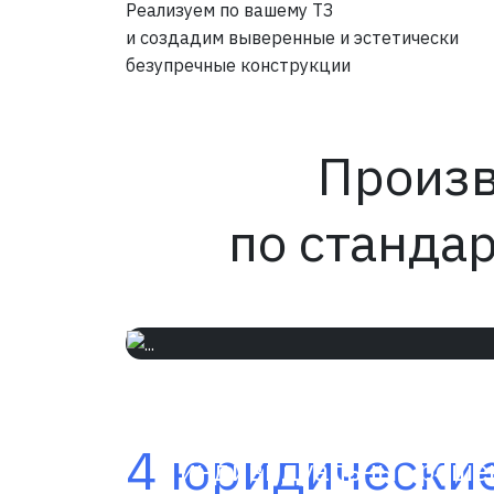
Реализуем по вашему ТЗ
и создадим выверенные и эстетически
безупречные конструкции
Произв
по станда
10 инженеров
и конструкторов разр
4 юридические
индивидуальные реше