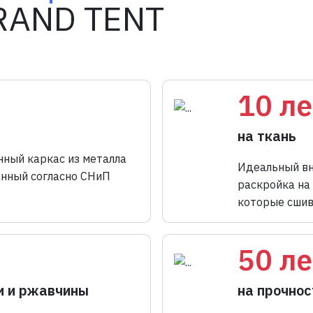
качества со
GRAND TENT
в результате чего к
выдержит даже экс
который исключает 
погодные условия
производственного 
10 ле
на ткань
нный каркас из металла
Идеальный вн
анный согласно СНиП
раскройка на
которые сшив
50 ле
и и ржавчины
на прочнос