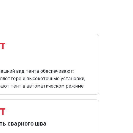
трудниками ОТК,
онструкция
тремальные
вероятность
брака
т
ешний вид тента обеспечивают:
 плоттере и высокоточные установки,
ают тент в автоматическом режиме
т
ть сварного шва