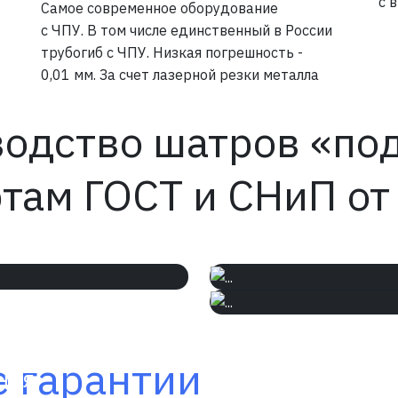
с 
Самое современное оборудование
с ЧПУ. В том числе единственный в России
трубогиб с ЧПУ. Низкая погрешность -
0,01 мм. За счет лазерной резки металла
одство шатров «по
ртам
ГОСТ и СНиП
от
После произ
На производ
абатывают
тестируется 
 гарантии
многоуровне
ния,
нагрузке до 3