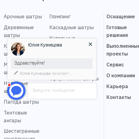
Арочные шатры
Глэмпинг
Оснащение
Деревянные
Каскадные шатры
Готовые
шатры
решения
Купольные
Юлия Кузнецова
Классические
конструкции
Выполненны
шатры
проекты
Мобильные шатры
Здравствуйте!
Мембранные
Сервис
Натяжные шатры
шатры
Юлия Кузнецова
печатает...
О компании
Сферические шатры
Надувные
Карьера
Шатер звезда
Введите сообщение
шатры
Контакты
Пагода шатры
Тентовые
ангары
Шестигранные
конструкции