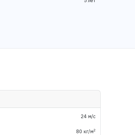
5 лет
24 м/с
2
80 кг/м