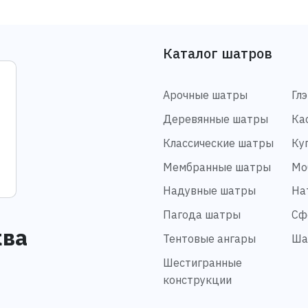
Каталог шатров
Арочные шатры
Гл
Деревянные шатры
Ка
Классические шатры
Ку
Мембранные шатры
Мо
Надувные шатры
На
Пагода шатры
Сф
ква
Тентовые ангары
Ша
Шестигранные
конструкции