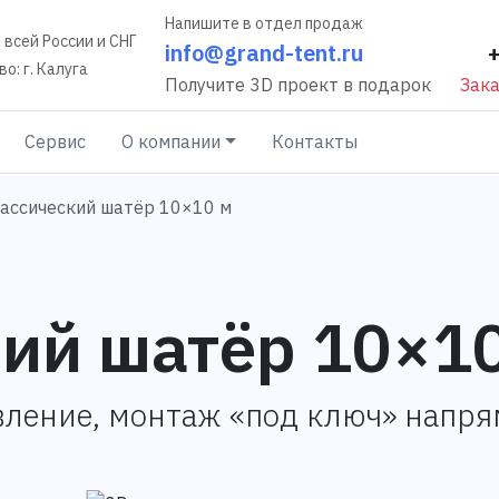
Напишите в отдел продаж
 всей России и СНГ
info@grand-tent.ru
о: г. Калуга
Получите 3D проект в подарок
Зака
Сервис
О компании
Контакты
ассический шатёр 10×10 м
ий шатёр 10×1
вление, монтаж «под ключ» напр