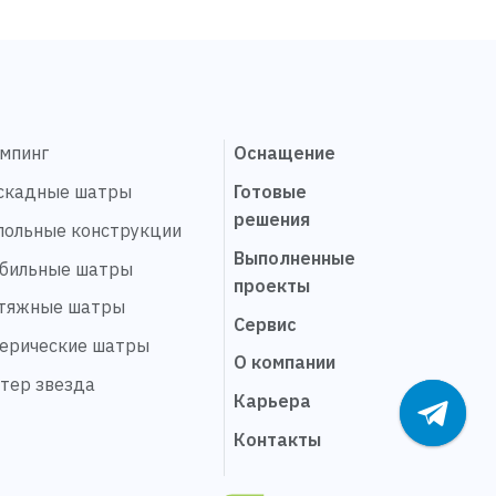
эмпинг
Оснащение
скадные шатры
Готовые
решения
польные конструкции
Выполненные
бильные шатры
проекты
тяжные шатры
Сервис
ерические шатры
О компании
тер звезда
Карьера
Контакты