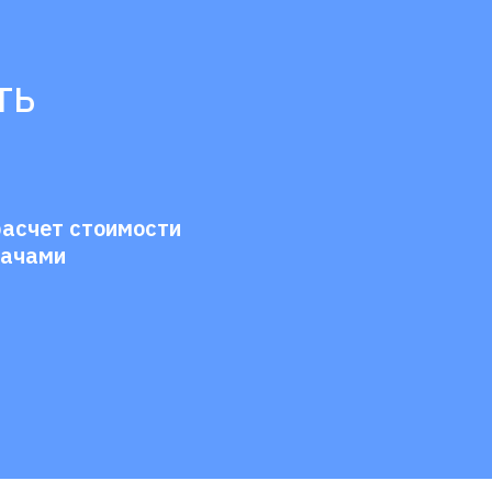
ть
расчет стоимости
дачами