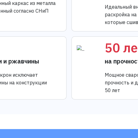
нный каркас из металла
Идеальный вн
анный согласно СНиП
раскройка на
которые сшив
50 ле
и и ржавчины
на прочнос
икрон исключает
Мощное сваро
ины на конструкции
прочность и 
50 лет