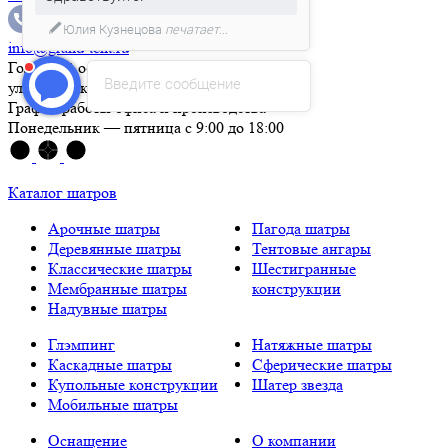
Юлия Кузнецова
печатает...
info@grand-tent.ru
Головной офис
Введите сообщение
ул. Бурденко, 3, Москва
График работы офиса и производства
Понедельник — пятница с 9:00 до 18:00
Каталог шатров
Арочные шатры
Пагода шатры
Деревянные шатры
Тентовые ангары
Классические шатры
Шестигранные
Мембранные шатры
конструкции
Надувные шатры
Глэмпинг
Натяжные шатры
Каскадные шатры
Сферические шатры
Купольные конструкции
Шатер звезда
Мобильные шатры
Оснащение
О компании