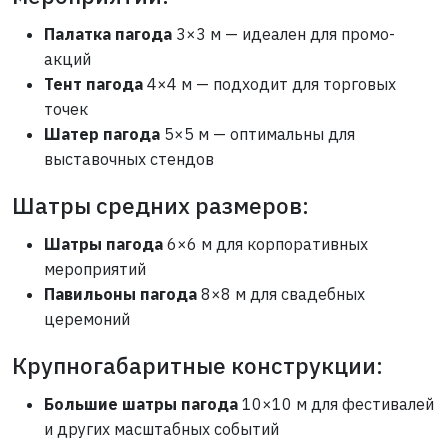
Палатка пагода
3×3 м — идеален для промо-
акций
Тент пагода
4×4 м — подходит для торговых
точек
Шатер пагода
5×5 м — оптимальны для
выставочных стендов
Шатры средних размеров:
Шатры пагода
6×6 м для корпоративных
мероприятий
Павильоны пагода
8×8 м для свадебных
церемоний
Крупногабаритные конструкции:
Большие шатры пагода
10×10 м для фестивалей
и других масштабных событий