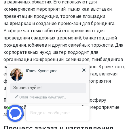
в различных областях. Его используют для
коммерческих мероприятий, таких как выставки,
презентации продукции, торговые площадки
на ярмарках и создание промо-зон для брендинга.
В сфере частных событий его применяют для
проведения свадебных церемоний, банкетов, дней
рождения, юбилеев и других семейных торжеств. Для
корпоративных нужд шатер подходит для
организации конференций, семинаров, тимбилдингов
на природе и корпоративных праздников. Кроме того,
Юлия Кузнецова
его задействуют в специальных проектах, включая
фестивали, концерты, спортивные мероприятия
Здравствуйте!
и благотворительные акции.
Юлия Кузнецова
печатает...
Пагода павильон
создает особую атмосферу
восточной экзотики, что делает любое мероприятие
Введите сообщение
запоминающимся и уникальным.
Процесс заказа и изготовления