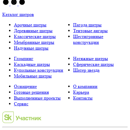
Каталог шатров
Арочные шатры
Пагода шатры
Деревянные шатры
Тентовые ангары
Классические шатры
Шестигранные
Мембранные шатры
конструкции
Надувные шатры
Глэмпинг
Натяжные шатры
Каскадные шатры
Сферические шатры
Купольные конструкции
Шатер звезда
Мобильные шатры
Оснащение
О компании
Готовые решения
Карьера
Выполненные проекты
Контакты
Сервис