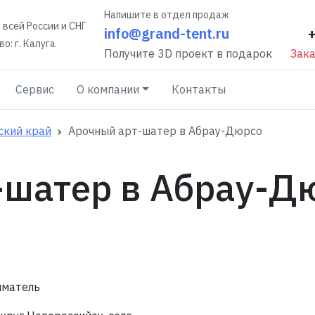
Напишите в отдел продаж
 всей России и СНГ
info@grand-tent.ru
о: г. Калуга
Получите 3D проект в подарок
Зака
Сервис
О компании
Контакты
ский край
Арочный арт-шатер в Абрау-Дюрсо
-шатер в Абрау-Д
иматель