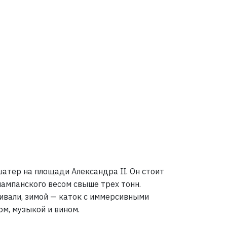
Следующее фото
шатер на площади Александра II. Он стоит
шампанского весом свыше трех тонн.
тивали, зимой — каток с иммерсивными
ом, музыкой и вином.