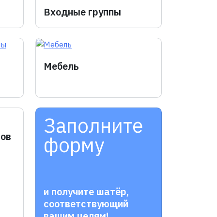
Входные группы
Мебель
Заполните
ров
форму
и получите шатёр,
соответствующий
вашим целям!