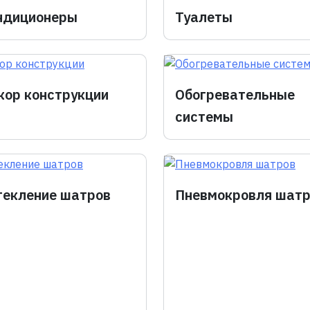
ндиционеры
Туалеты
кор конструкции
Обогревательные
системы
текление шатров
Пневмокровля шат