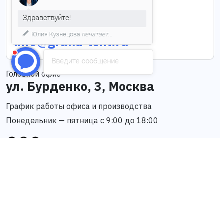
Здравствуйте!
Юлия Кузнецова
печатает...
info@grand-tent.ru
Введите сообщение
Головной офис
ул. Бурденко, 3, Москва
График работы офиса и производства
Понедельник — пятница с 9:00 до 18:00
Каталог шатров
Арочные шатры
Глэмпинг
Оснащение
Деревянные
Каскадные шатры
Готовые