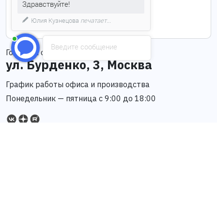
Здравствуйте!
info@grand-tent.ru
Юлия Кузнецова
печатает...
Введите сообщение
Головной офис
ул. Бурденко, 3, Москва
График работы офиса и производства
Понедельник — пятница с 9:00 до 18:00
Каталог шатров
Арочные шатры
Глэмпинг
Оснащение
Деревянные
Каскадные шатры
Готовые
шатры
решения
Купольные