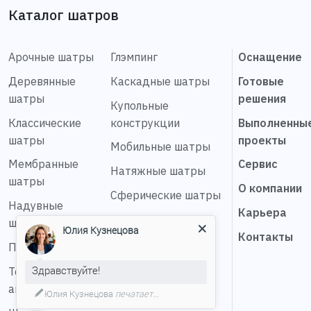
Каталог шатров
Арочные шатры
Глэмпинг
Оснащение
Деревянные
Каскадные шатры
Готовые
шатры
решения
Купольные
Классические
конструкции
Выполненны
шатры
проекты
Мобильные шатры
Мембранные
Сервис
Натяжные шатры
шатры
О компании
Сферические шатры
Надувные
Карьера
Шатер звезда
шатры
Юлия Кузнецова
Контакты
Пагода шатры
Здравствуйте!
Тентовые
ангары
Юлия Кузнецова
печатает...