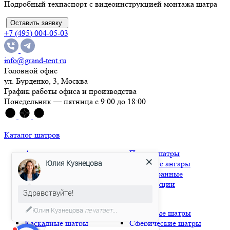
Подробный техпаспорт с видеоинструкцией монтажа шатра
Оставить заявку
+7 (495) 004-05-03
info@grand-tent.ru
Головной офис
ул. Бурденко, 3, Москва
График работы офиса и производства
Понедельник — пятница с 9:00 до 18:00
Каталог шатров
Арочные шатры
Пагода шатры
Юлия Кузнецова
Деревянные шатры
Тентовые ангары
Классические шатры
Шестигранные
Мембранные шатры
конструкции
Здравствуйте!
Надувные шатры
Юлия Кузнецова
печатает...
Глэмпинг
Натяжные шатры
Каскадные шатры
Сферические шатры