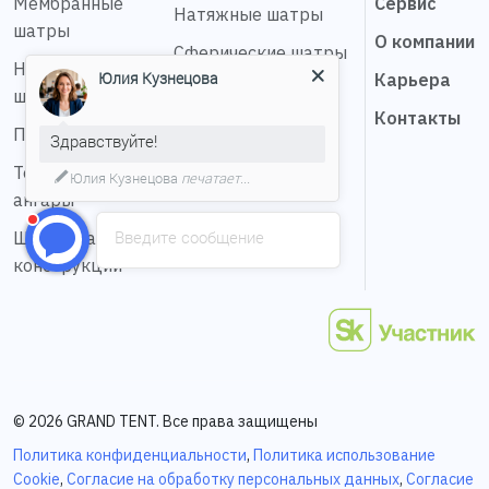
Мембранные
Сервис
Натяжные шатры
шатры
О компании
Сферические шатры
Надувные
Юлия Кузнецова
Карьера
Шатер звезда
шатры
Контакты
Пагода шатры
Здравствуйте!
Тентовые
Юлия Кузнецова
печатает...
ангары
Введите сообщение
Шестигранные
конструкции
© 2026 GRAND TENT. Все права защищены
Политика конфиденциальности
,
Политика использование
Cookie
,
Согласие на обработку персональных данных
,
Согласие