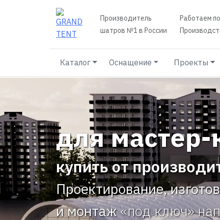
Производитель
Работаем по
шатров №1 в России
Производств
Каталог
Оснащение
Проекты
для мастер-
купить от производи
Проектирование, изгото
и монтаж
«под ключ» на