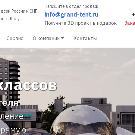
Напишите в отдел продаж
 всей России и СНГ
info@grand-tent.ru
о: г. Калуга
Получите 3D проект в подарок
Зака
Сервис
О компании
Контакты
классов
теля
вление
прямую