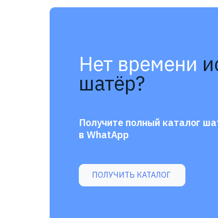
Нет времени
и
шатёр?
Получите полный каталог ша
в WhatApp
ПОЛУЧИТЬ КАТАЛОГ