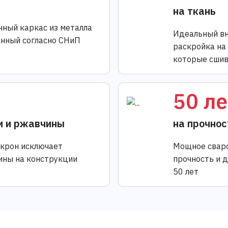
на ткань
нный каркас из металла
Идеальный вн
анный согласно СНиП
раскройка на
которые сшив
50 ле
и и ржавчины
на прочнос
икрон исключает
Мощное сваро
ины на конструкции
прочность и 
50 лет