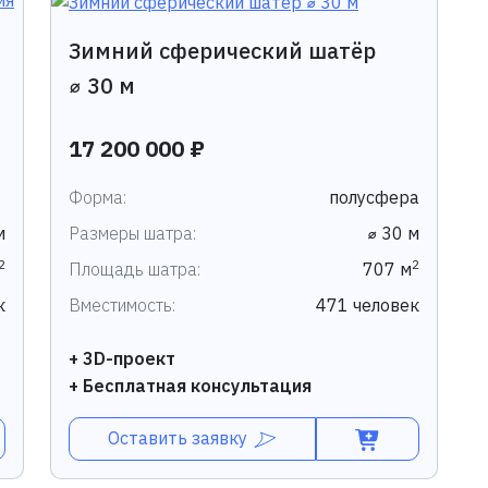
Зимний сферический шатёр
⌀ 30 м
17 200 000 ₽
Форма:
полусфера
м
Размеры шатра:
⌀ 30 м
2
2
Площадь шатра:
707 м
к
Вместимость:
471 человек
+ 3D-проект
+ Бесплатная консультация
Оставить заявку