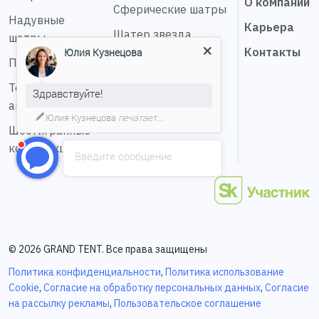
О компании
Сферические шатры
Надувные
Карьера
Шатер звезда
шатры
Контакты
Юлия Кузнецова
Пагода шатры
Тентовые
Здравствуйте!
ангары
Юлия Кузнецова
печатает...
Шестигранные
конструкции
Введите сообщение
© 2026 GRAND TENT. Все права защищены
Политика конфиденциальности
,
Политика использование
Cookie
,
Согласие на обработку персональных данных
,
Согласие
на рассылку рекламы
,
Пользовательское соглашение