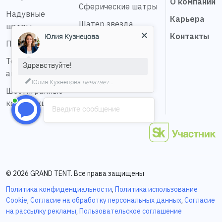
О компании
Сферические шатры
Надувные
Карьера
Шатер звезда
шатры
Контакты
Юлия Кузнецова
Пагода шатры
Тентовые
Здравствуйте!
ангары
Юлия Кузнецова
печатает...
Шестигранные
конструкции
Введите сообщение
© 2026 GRAND TENT. Все права защищены
Политика конфиденциальности
,
Политика использование
Cookie
,
Согласие на обработку персональных данных
,
Согласие
на рассылку рекламы
,
Пользовательское соглашение