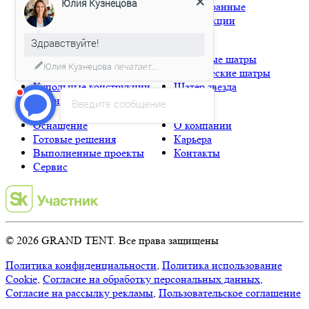
Юлия Кузнецова
Классические шатры
Шестигранные
Мембранные шатры
конструкции
Надувные шатры
Здравствуйте!
Глэмпинг
Натяжные шатры
Юлия Кузнецова
печатает...
Каскадные шатры
Сферические шатры
Купольные конструкции
Шатер звезда
Мобильные шатры
Введите сообщение
Оснащение
О компании
Готовые решения
Карьера
Выполненные проекты
Контакты
Сервис
© 2026 GRAND TENT. Все права защищены
Политика конфиденциальности
,
Политика использование
Cookie
,
Согласие на обработку персональных данных
,
Согласие на рассылку рекламы
,
Пользовательское соглашение