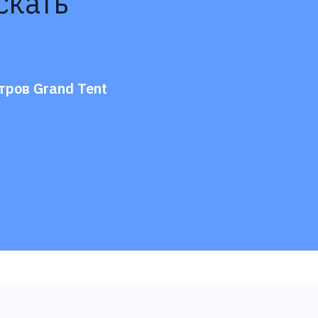
скать
тров Grand Tent