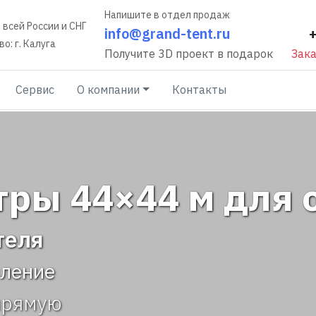
Напишите в отдел продаж
 всей России и СНГ
info@grand-tent.ru
о: г. Калуга
Получите 3D проект в подарок
Зака
Сервис
О компании
Контакты
ры 44×44 м для 
теля
вление
прямую