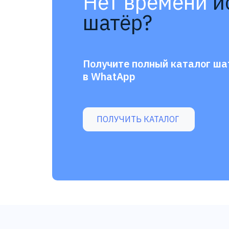
Нет времени
и
шатёр?
Получите полный каталог ша
в WhatApp
ПОЛУЧИТЬ КАТАЛОГ