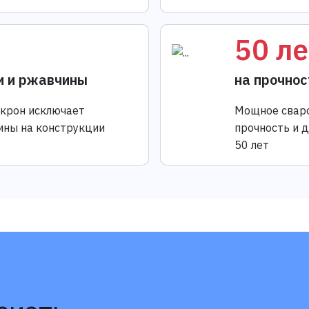
50 ле
и и ржавчины
на прочнос
икрон исключает
Мощное сваро
ины на конструкции
прочность и 
50 лет