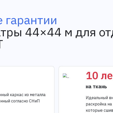
 гарантии
тры 44×44 м для о
T
10 ле
на ткань
нный каркас из металла
Идеальный вн
анный согласно СНиП
раскройка на
которые сшив