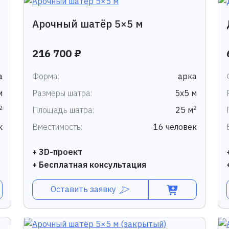
Арочный шатёр 5×5 м
216 700 ₽
а
Форма:
арка
м
Размеры шатра:
5х5 м
2
2
Площадь шатра:
25 м
к
Вместимость:
16 человек
+ 3D-проект
+ Бесплатная консультация
Оставить заявку