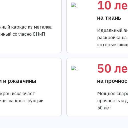
10 ле
на ткань
нный каркас из металла
Идеальный вн
анный согласно СНиП
раскройка на
которые сшив
50 ле
и и ржавчины
на прочнос
икрон исключает
Мощное сваро
ины на конструкции
прочность и 
50 лет