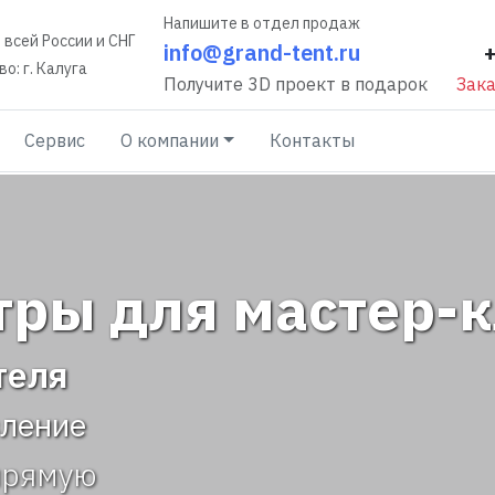
Напишите в отдел продаж
 всей России и СНГ
info@grand-tent.ru
о: г. Калуга
Получите 3D проект в подарок
Зака
Сервис
О компании
Контакты
ры для мастер-к
теля
вление
прямую