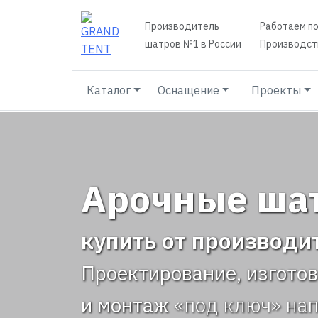
Производитель
Работаем по
шатров №1 в России
Производств
Каталог
Оснащение
Проекты
Арочные шат
купить от производи
Проектирование, изгото
и монтаж
«под ключ» на