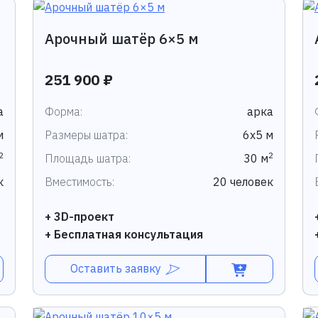
Арочный шатёр 6×5 м
251 900 ₽
а
Форма:
арка
м
Размеры шатра:
6х5 м
2
2
Площадь шатра:
30 м
к
Вместимость:
20 человек
+ 3D-проект
+ Бесплатная консультация
Оставить заявку