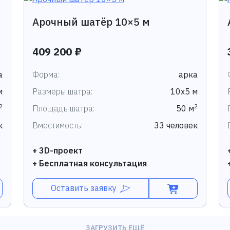
Арочный шатёр 10×5 м
409 200 ₽
а
Форма:
арка
м
Размеры шатра:
10х5 м
2
2
Площадь шатра:
50 м
к
Вместимость:
33 человек
+ 3D-проект
+ Бесплатная консультация
Оставить заявку
ЗАГРУЗИТЬ ЕЩЁ