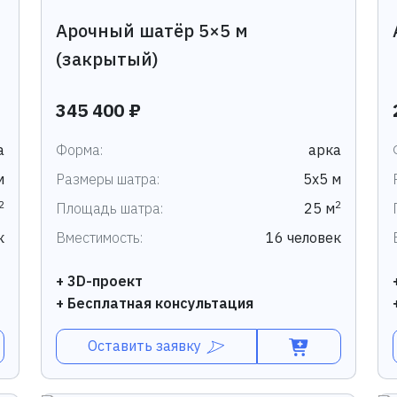
Арочный шатёр 5×5 м
(закрытый)
345 400 ₽
а
Форма:
арка
м
Размеры шатра:
5х5 м
2
2
Площадь шатра:
25 м
к
Вместимость:
16 человек
+ 3D-проект
+ Бесплатная консультация
Оставить заявку