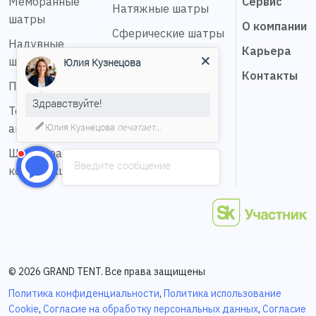
Мембранные
Сервис
Натяжные шатры
шатры
О компании
Сферические шатры
Надувные
Карьера
Шатер звезда
шатры
Юлия Кузнецова
Контакты
Пагода шатры
Здравствуйте!
Тентовые
Юлия Кузнецова
печатает...
ангары
Шестигранные
Введите сообщение
конструкции
© 2026 GRAND TENT. Все права защищены
Политика конфиденциальности
,
Политика использование
Cookie
,
Согласие на обработку персональных данных
,
Согласие