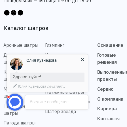
Понедельник — пятница с 9:00 до 18:00
Каталог шатров
Арочные шатры
Глэмпинг
Оснащение
Деревянные
Каскадные шатры
Готовые
Юлия Кузнецова
шатры
решения
Купольные
Классические
конструкции
Выполненны
Здравствуйте!
шатры
проекты
Мобильные шатры
Юлия Кузнецова
печатает...
Мембранные
Сервис
Натяжные шатры
шатры
О компании
Введите сообщение
Сферические шатры
Надувные
Карьера
Шатер звезда
шатры
Контакты
Пагода шатры