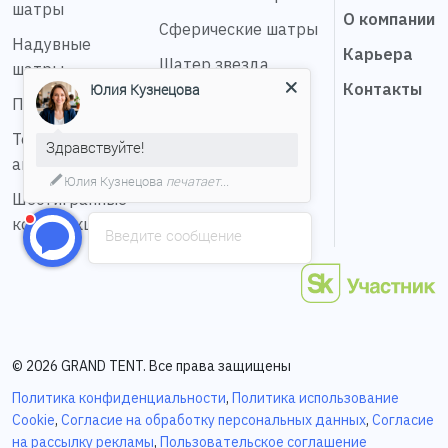
шатры
О компании
Сферические шатры
Надувные
Карьера
Шатер звезда
шатры
Контакты
Юлия Кузнецова
Пагода шатры
Тентовые
Здравствуйте!
ангары
Юлия Кузнецова
печатает...
Шестигранные
конструкции
Введите сообщение
© 2026 GRAND TENT. Все права защищены
Политика конфиденциальности
,
Политика использование
Cookie
,
Согласие на обработку персональных данных
,
Согласие
на рассылку рекламы
,
Пользовательское соглашение