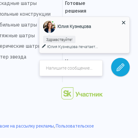
скадные шатры
Готовые
решения
польные конструкции
Выполненные
бильные шатры
Юлия Кузнецова
проекты
тяжные шатры
Здравствуйте!
Сервис
ерические шатры
Юлия Кузнецова
печатает...
О компании
тер звезда
Карьера
Контакты
асие на рассылку рекламы
,
Пользовательское