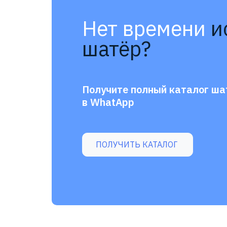
Нет времени
и
шатёр?
Получите полный каталог ша
в WhatApp
ПОЛУЧИТЬ КАТАЛОГ