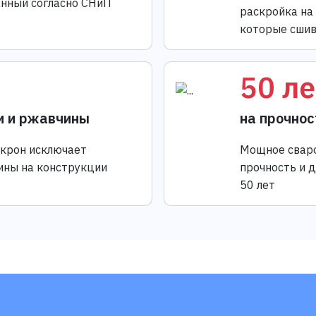
анный согласно СНиП
раскройка на
которые сшив
50 ле
и и ржавчины
на прочнос
икрон исключает
Мощное сваро
ины на конструкции
прочность и 
50 лет