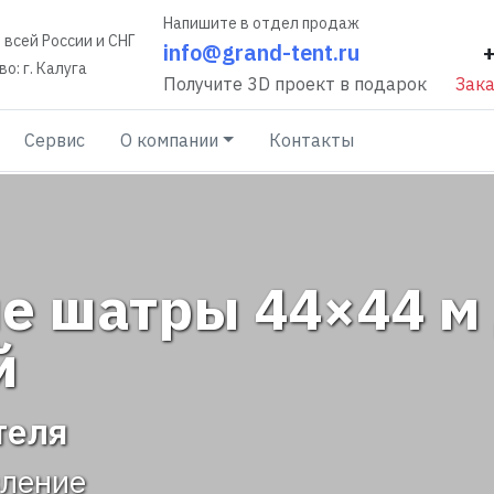
Напишите в отдел продаж
 всей России и СНГ
info@grand-tent.ru
о: г. Калуга
Получите 3D проект в подарок
Зака
Сервис
О компании
Контакты
е шатры 44×44 м
й
теля
вление