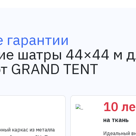
 гарантии
ие шатры 44×44 м д
от GRAND TENT
10 ле
на ткань
нный каркас из металла
Идеальный вн