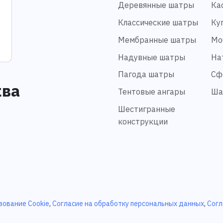
Деревянные шатры
Ка
Классические шатры
Ку
Мембранные шатры
Мо
Надувные шатры
На
Пагода шатры
Сф
ква
Тентовые ангары
Ша
Шестигранные
конструкции
зование Cookie
,
Согласие на обработку персональных данных
,
Согл