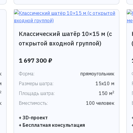
Классический шатёр 10×15 м (с
открытой входной группой)
1 697 300 ₽
к
Форма:
прямоугольник
м
Размеры шатра:
15х10 м
2
2
Площадь шатра:
150 м
к
Вместимость:
100 человек
+ 3D-проект
+ Бесплатная консультация