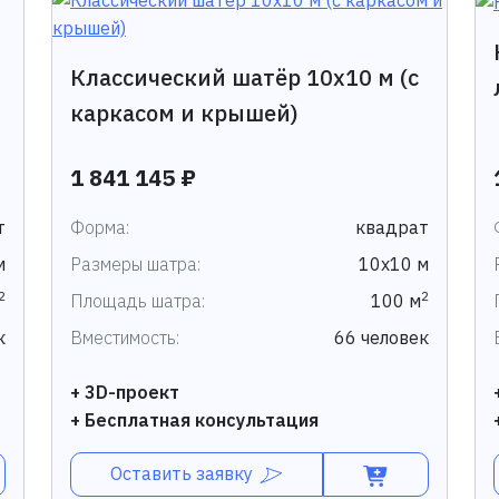
Классический шатёр 10x10 м (с
каркасом и крышей)
1 841 145 ₽
т
Форма:
квадрат
м
Размеры шатра:
10х10 м
2
2
Площадь шатра:
100 м
к
Вместимость:
66 человек
+ 3D-проект
+ Бесплатная консультация
Оставить заявку