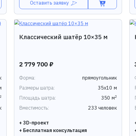
Оставить заявку
Классический шатёр 10×35 м
2 779 700 ₽
к
Форма:
прямоугольник
м
Размеры шатра:
35х10 м
2
2
Площадь шатра:
350 м
к
Вместимость:
233 человек
+ 3D-проект
+ Бесплатная консультация