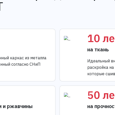
T
10 ле
на ткань
нный каркас из металла
Идеальный вн
анный согласно СНиП
раскройка на
которые сшив
50 ле
и и ржавчины
на прочнос