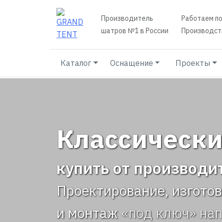
Производитель
Работаем по
шатров №1 в России
Производств
Каталог
Оснащение
Проекты
Классически
купить от производи
Проектирование, изгото
и монтаж
«под ключ» на