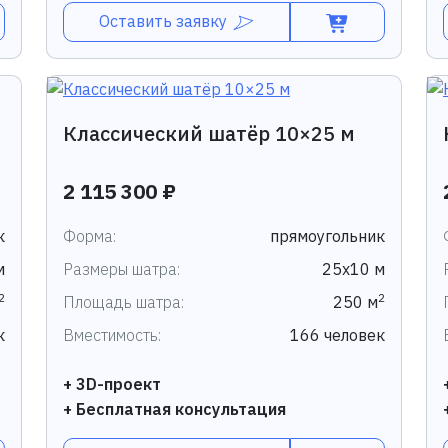
Оставить заявку
Классический шатёр 10×25 м
2 115 300 ₽
к
Форма:
прямоугольник
м
Размеры шатра:
25х10 м
2
2
Площадь шатра:
250 м
к
Вместимость:
166 человек
+ 3D-проект
+ Бесплатная консультация