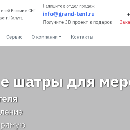
Напишите в отдел продаж
 всей России и СНГ
info@grand-tent.ru
о: г. Калуга
Получите 3D проект в подарок
Зака
Сервис
О компании
Контакты
е шатры для ме
теля
вление
прямую