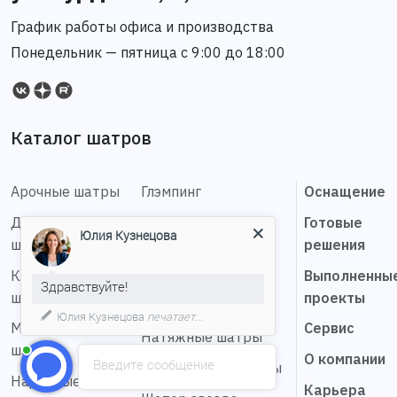
График работы офиса и производства
Понедельник — пятница с 9:00 до 18:00
Каталог шатров
Арочные шатры
Глэмпинг
Оснащение
Деревянные
Каскадные шатры
Готовые
Юлия Кузнецова
шатры
решения
Купольные
Классические
конструкции
Выполненны
Здравствуйте!
шатры
проекты
Мобильные шатры
Юлия Кузнецова
печатает...
Мембранные
Сервис
Натяжные шатры
шатры
О компании
Введите сообщение
Сферические шатры
Надувные
Карьера