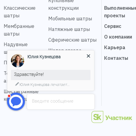
Купольные
Классические
конструкции
Выполненны
шатры
проекты
Мобильные шатры
Мембранные
Сервис
Натяжные шатры
шатры
О компании
Сферические шатры
Надувные
Карьера
Шатер звезда
шатры
Юлия Кузнецова
Контакты
Пагода шатры
Тентовые
Здравствуйте!
ангары
Юлия Кузнецова
печатает...
Шестигранные
конструкции
Введите сообщение