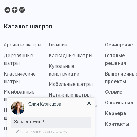
Каталог шатров
Арочные шатры
Глэмпинг
Оснащение
Деревянные
Каскадные шатры
Готовые
шатры
решения
Купольные
Классические
конструкции
Выполненны
шатры
проекты
Мобильные шатры
Мембранные
Сервис
Натяжные шатры
шатры
О компании
Юлия Кузнецова
Сферические шатры
Надувные
Карьера
Шатер звезда
шатры
Здравствуйте!
Контакты
Пагода шатры
Юлия Кузнецова
печатает...