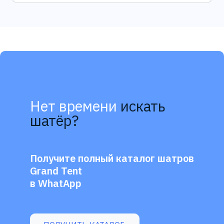
Нет времени
искать
шатёр?
Получите полный каталог шатров
Grand Tent
в WhatApp