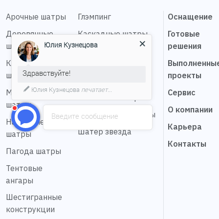
Арочные шатры
Глэмпинг
Оснащение
Деревянные
Каскадные шатры
Готовые
Юлия Кузнецова
шатры
решения
Купольные
Классические
конструкции
Выполненны
Здравствуйте!
шатры
проекты
Мобильные шатры
Юлия Кузнецова
печатает...
Мембранные
Сервис
Натяжные шатры
шатры
О компании
Сферические шатры
Введите сообщение
Надувные
Карьера
Шатер звезда
шатры
Контакты
Пагода шатры
Тентовые
ангары
Шестигранные
конструкции