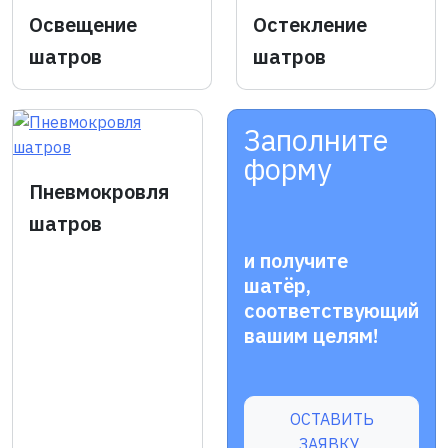
Освещение
Остекление
шатров
шатров
Заполните
форму
Пневмокровля
шатров
и получите
шатёр,
соответствующий
вашим целям!
ОСТАВИТЬ
ЗАЯВКУ