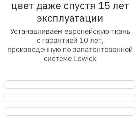
цвет даже спустя 15 лет
эксплуатации
Устанавливаем европейскую ткань
с гарантией 10 лет,
произведенную по запатентованной
системе Lowick
Специальный раствор
исключает
Двойное лакокрасочное
попадание воды в местах
покрытие защищает
соединений,
При нагревании на солнце
ткань от:
благодаря чему у шатра:
у ткани отсутствуют запахи