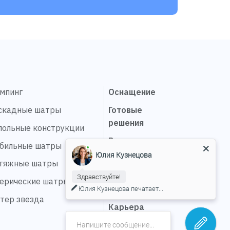
эмпинг
Оснащение
скадные шатры
Готовые
решения
польные конструкции
Выполненные
бильные шатры
проекты
Юлия Кузнецова
тяжные шатры
Сервис
Здравствуйте!
ерические шатры
Юлия Кузнецова
печатает...
О компании
тер звезда
Карьера
Контакты