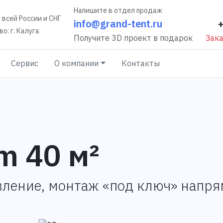
Напишите в отдел продаж
 всей России и СНГ
info@grand-tent.ru
о: г. Калуга
Получите 3D проект в подарок
Зака
Сервис
О компании
Контакты
m 40 м²
вление, монтаж «под ключ» напр