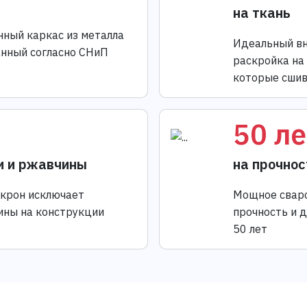
на ткань
нный каркас из металла
Идеальный вн
анный согласно СНиП
раскройка на
которые сшив
50 ле
и и ржавчины
на прочнос
икрон исключает
Мощное сваро
ины на конструкции
прочность и 
50 лет