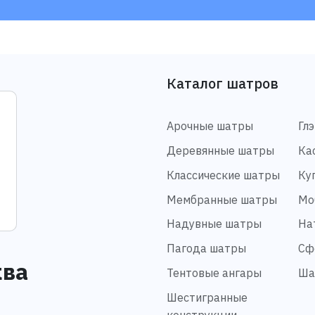
Каталог шатров
Арочные шатры
Гл
Деревянные шатры
Ка
Классические шатры
Ку
Мембранные шатры
Мо
Надувные шатры
На
Пагода шатры
Сф
ква
Тентовые ангары
Ша
Шестигранные