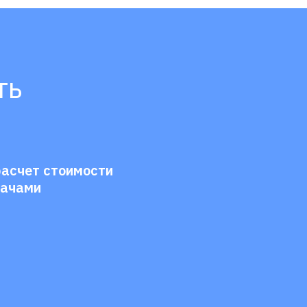
ть
расчет стоимости
дачами