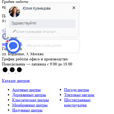
График работы
производства:
Юлия Кузнецова
Понедельник — пятница,
9:00 — 18:00
Здравствуйте!
+7 (495) 004-05-03
Юлия Кузнецова
печатает...
info@grand-tent.ru
Введите сообщение
Головной офис
ул. Бурденко, 3, Москва
График работы офиса и производства
Понедельник — пятница с 9:00 до 18:00
Каталог шатров
Арочные шатры
Пагода шатры
Деревянные шатры
Тентовые ангары
Классические шатры
Шестигранные
Мембранные шатры
конструкции
Надувные шатры