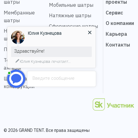
шатры
проекты
Мобильные шатры
Мембранные
Сервис
Натяжные шатры
шатры
О компании
Сферические шатры
Надувные
Юлия Кузнецова
Карьера
Шатер звезда
шатры
Контакты
Пагода шатры
Здравствуйте!
Тентовые
Юлия Кузнецова
печатает...
ангары
Введите сообщение
Шестигранные
конструкции
© 2026 GRAND TENT. Все права защищены