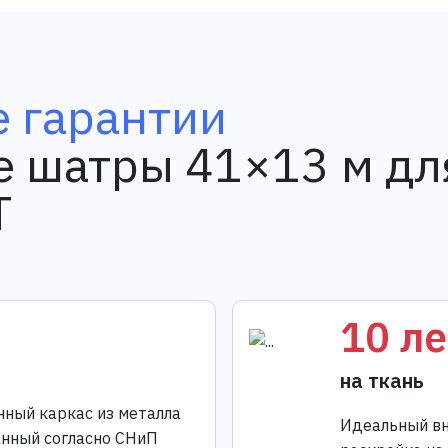
 гарантии
 шатры 41×13 м дл
T
10 ле
на ткань
нный каркас из металла
Идеальный вн
анный согласно СНиП