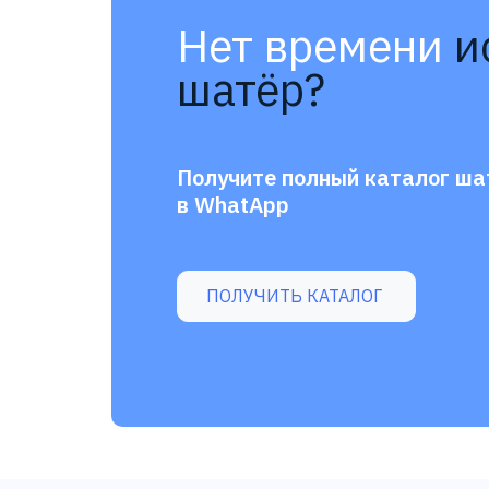
Нет времени
и
шатёр?
Получите полный каталог ша
в WhatApp
ПОЛУЧИТЬ КАТАЛОГ