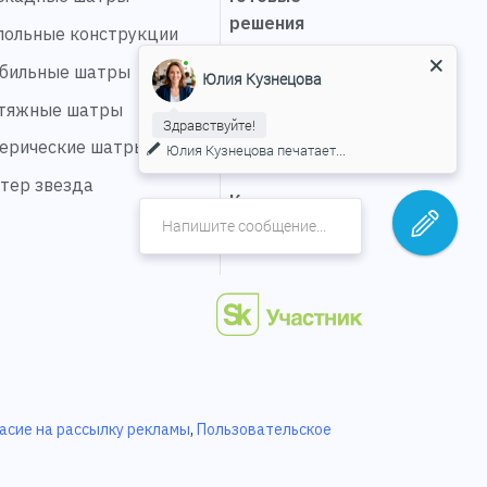
решения
польные конструкции
Выполненные
бильные шатры
Юлия Кузнецова
проекты
тяжные шатры
Здравствуйте!
Сервис
ерические шатры
Юлия Кузнецова
печатает...
О компании
тер звезда
Карьера
Контакты
асие на рассылку рекламы
,
Пользовательское