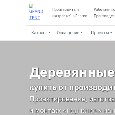
Производитель
Работаем по
шатров №1 в России
Производств
Каталог
Оснащение
Проекты
Деревянные 
купить от производи
Проектирование, изгото
и монтаж
«под ключ» на