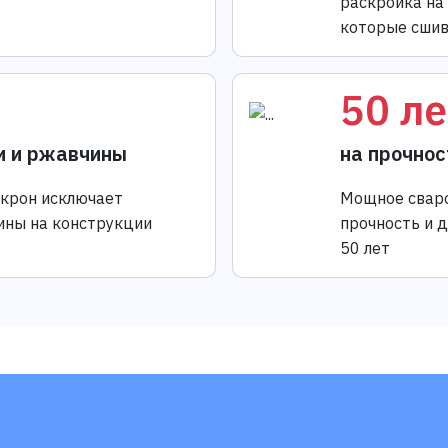
раскройка на
которые сшив
50 ле
и и ржавчины
на прочнос
икрон исключает
Мощное сваро
ины на конструкции
прочность и 
50 лет