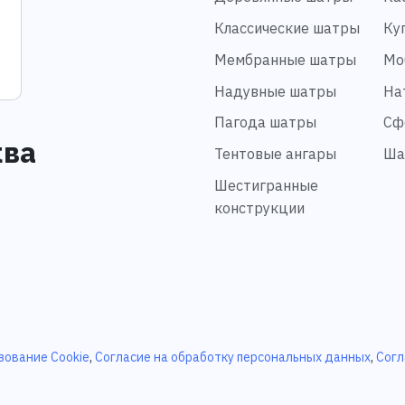
Классические шатры
Ку
Мембранные шатры
Мо
Надувные шатры
На
Пагода шатры
Сф
ква
Тентовые ангары
Ша
Шестигранные
конструкции
зование Cookie
,
Согласие на обработку персональных данных
,
Согл