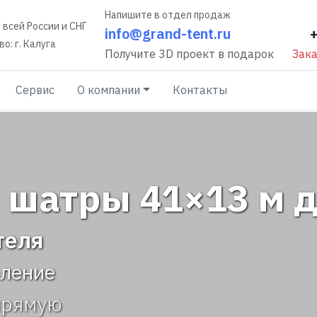
Напишите в отдел продаж
 всей России и СНГ
info@grand-tent.ru
о: г. Калуга
Получите 3D проект в подарок
Зака
Сервис
О компании
Контакты
шатры 41×13 м д
теля
вление
прямую