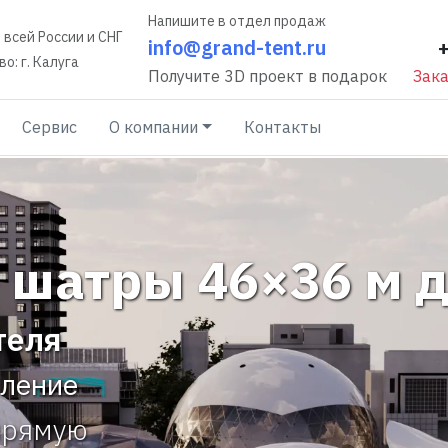
Напишите в отдел продаж
 всей России и СНГ
info@grand-tent.ru
о: г. Калуга
Получите 3D проект в подарок
Зака
Сервис
О компании
Контакты
шатры 46×36 м д
теля
вление
прямую