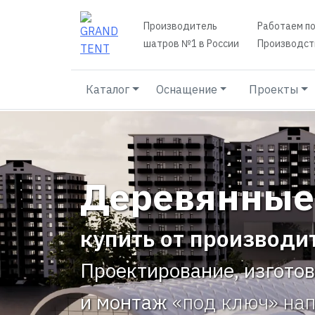
Производитель
Работаем по
шатров №1 в России
Производств
Каталог
Оснащение
Проекты
Деревянные 
купить от производи
Проектирование, изгото
и монтаж
«под ключ» на