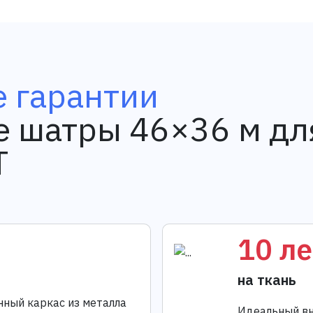
 гарантии
 шатры 46×36 м дл
T
10 ле
на ткань
нный каркас из металла
Идеальный вн