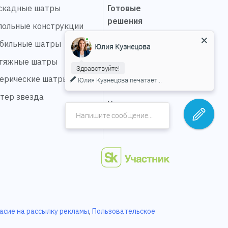
скадные шатры
Готовые
решения
польные конструкции
Выполненные
бильные шатры
Юлия Кузнецова
проекты
тяжные шатры
Здравствуйте!
Сервис
ерические шатры
Юлия Кузнецова
печатает...
О компании
тер звезда
Карьера
Контакты
асие на рассылку рекламы
,
Пользовательское