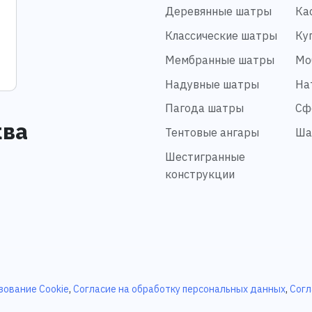
Деревянные шатры
Ка
Классические шатры
Ку
Мембранные шатры
Мо
Надувные шатры
На
Пагода шатры
Сф
ква
Тентовые ангары
Ша
Шестигранные
конструкции
зование Cookie
,
Согласие на обработку персональных данных
,
Согл