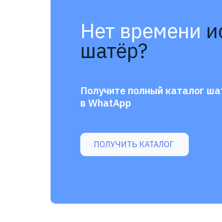
Нет времени
и
шатёр?
Получите полный каталог ша
в WhatApp
ПОЛУЧИТЬ КАТАЛОГ