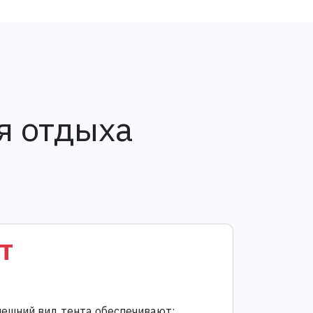
я отдыха
т
ешний вид тента обеспечивают: