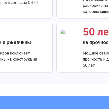
анный согласно СНиП
раскройка на
которые сшив
50 ле
и и ржавчины
на прочнос
икрон исключает
Мощное сваро
ины на конструкции
прочность и 
50 лет