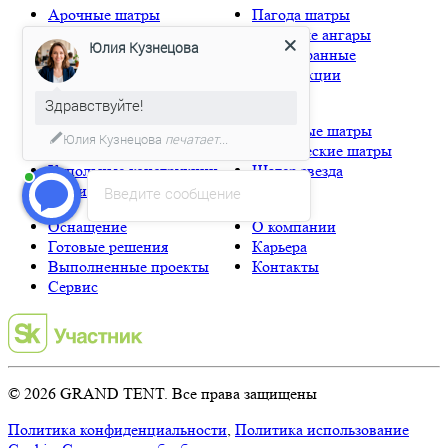
Арочные шатры
Пагода шатры
Деревянные шатры
Тентовые ангары
Юлия Кузнецова
Классические шатры
Шестигранные
Мембранные шатры
конструкции
Надувные шатры
Здравствуйте!
Глэмпинг
Натяжные шатры
Юлия Кузнецова
печатает...
Каскадные шатры
Сферические шатры
Купольные конструкции
Шатер звезда
Мобильные шатры
Введите сообщение
Оснащение
О компании
Готовые решения
Карьера
Выполненные проекты
Контакты
Сервис
© 2026 GRAND TENT. Все права защищены
Политика конфиденциальности
,
Политика использование