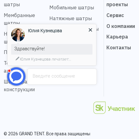
шатры
проекты
Мобильные шатры
Мембранные
Сервис
Натяжные шатры
шатры
О компании
Сферические шатры
Юлия Кузнецова
Надувные
Карьера
Шатер звезда
шатры
Контакты
Здравствуйте!
Пагода шатры
Юлия Кузнецова
печатает...
Тентовые
ангары
Введите сообщение
Шестигранные
конструкции
© 2026 GRAND TENT. Все права защищены