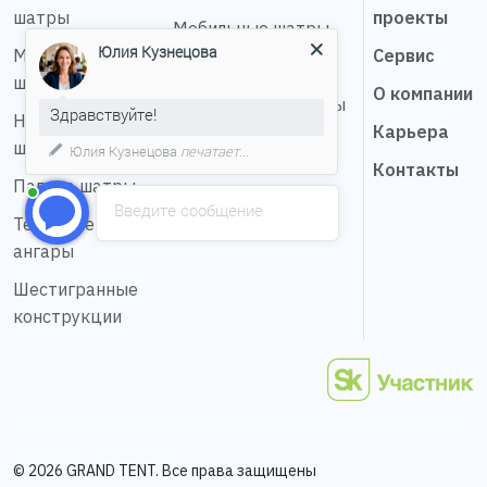
шатры
проекты
Мобильные шатры
Юлия Кузнецова
Мембранные
Сервис
Натяжные шатры
шатры
О компании
Сферические шатры
Здравствуйте!
Надувные
Карьера
Шатер звезда
шатры
Юлия Кузнецова
печатает...
Контакты
Пагода шатры
Введите сообщение
Тентовые
ангары
Шестигранные
конструкции
© 2026 GRAND TENT. Все права защищены