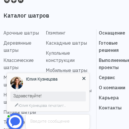
Каталог шатров
Арочные шатры
Глэмпинг
Оснащение
Деревянные
Каскадные шатры
Готовые
шатры
решения
Купольные
Классические
конструкции
Выполненны
шатры
проекты
Мобильные шатры
Мембранные
Сервис
Юлия Кузнецова
Натяжные шатры
шатры
О компании
Сферические шатры
Надувные
Здравствуйте!
Карьера
Шатер звезда
шатры
Юлия Кузнецова
печатает...
Контакты
Пагода шатры
Введите сообщение
Тентовые