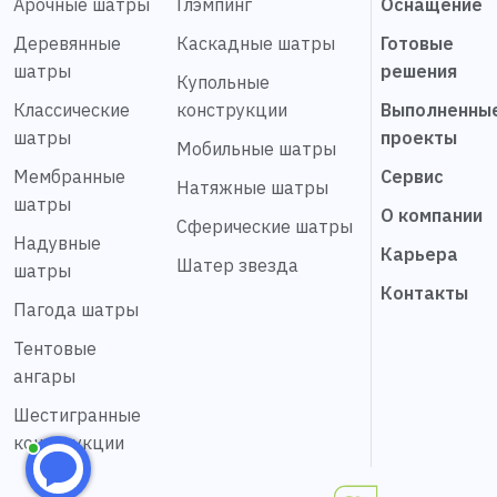
Арочные шатры
Глэмпинг
Оснащение
Деревянные
Каскадные шатры
Готовые
шатры
решения
Купольные
Классические
конструкции
Выполненны
шатры
проекты
Мобильные шатры
Мембранные
Сервис
Натяжные шатры
шатры
О компании
Сферические шатры
Надувные
Карьера
Шатер звезда
шатры
Контакты
Пагода шатры
Тентовые
ангары
Шестигранные
конструкции