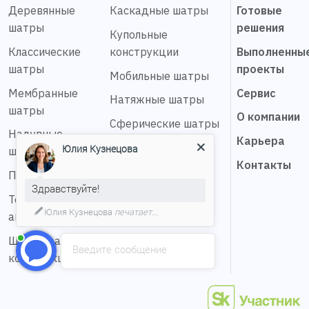
Деревянные
Каскадные шатры
Готовые
шатры
решения
Купольные
Классические
конструкции
Выполненны
шатры
проекты
Мобильные шатры
Мембранные
Сервис
Натяжные шатры
шатры
О компании
Сферические шатры
Надувные
Карьера
Шатер звезда
Юлия Кузнецова
шатры
Контакты
Пагода шатры
Здравствуйте!
Тентовые
Юлия Кузнецова
печатает...
ангары
Шестигранные
Введите сообщение
конструкции