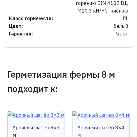
горению DIN 4102 B1,
M20,3 кН/м², гниению
Класс горючести:
Г1
Цвет:
белый
Гарантия:
5 лет
Герметизация фермы 8 м
подходит к:
Арочный шатёр 8×3
Арочный шатёр 8×4
м
м