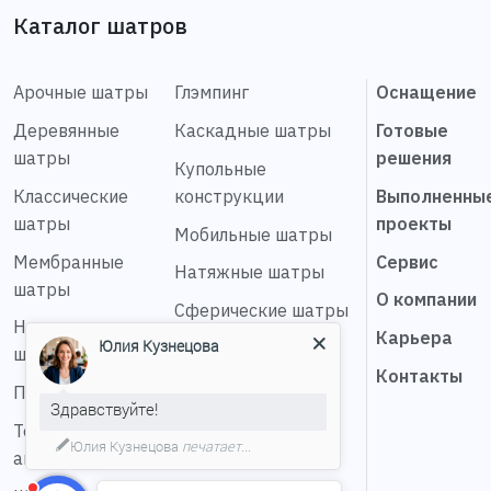
Каталог шатров
Арочные шатры
Глэмпинг
Оснащение
Деревянные
Каскадные шатры
Готовые
шатры
решения
Купольные
Классические
конструкции
Выполненны
шатры
проекты
Мобильные шатры
Мембранные
Сервис
Натяжные шатры
шатры
О компании
Сферические шатры
Надувные
Карьера
Юлия Кузнецова
Шатер звезда
шатры
Контакты
Пагода шатры
Здравствуйте!
Тентовые
Юлия Кузнецова
печатает...
ангары