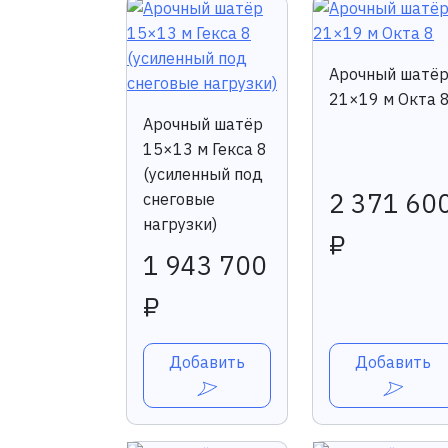
Арочный шатё
21×19 м Окта 
Арочный шатёр
15×13 м Гекса 8
(усиленный под
2 371 60
снеговые
нагрузки)
₽
1 943 700
₽
Добавить
Добавить