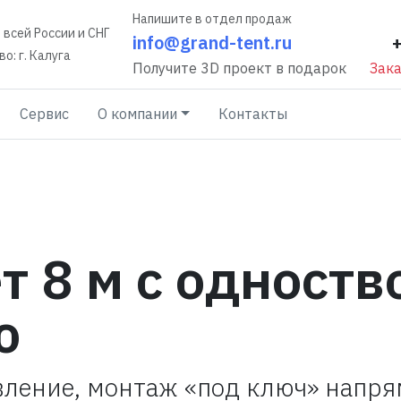
Напишите в отдел продаж
 всей России и СНГ
info@grand-tent.ru
о: г. Калуга
Получите 3D проект в подарок
Зака
Сервис
О компании
Контакты
т 8 м с одноств
ю
вление, монтаж «под ключ» напр