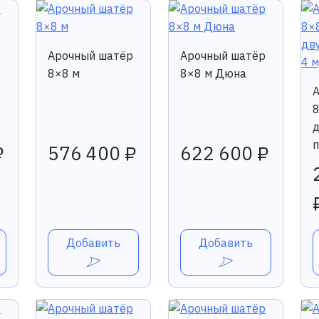
р
Арочный шатёр
Арочный шатёр
8×8 м
8×8 м Дюна
8
д
п
₽
576 400 ₽
622 600 ₽
Добавить
Добавить