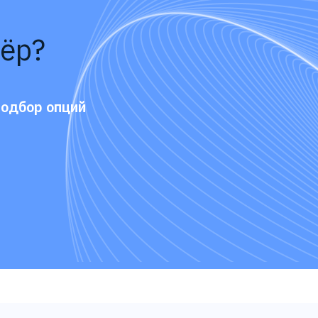
ёр?
подбор опций