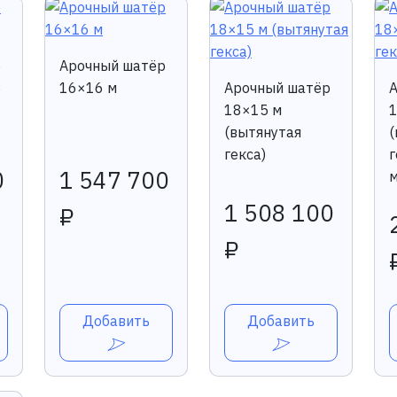
р
Арочный шатёр
8
16×16 м
Арочный шатёр
18×15 м
(вытянутая
(
гекса)
г
0
1 547 700
м
1 508 100
₽
₽
Добавить
Добавить