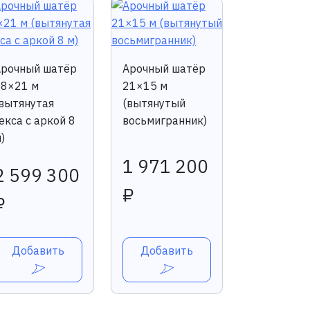
Арочный шатёр
Арочный шатёр
18×21 м
21×15 м
вытянутая
(вытянутый
екса с аркой 8
восьмигранник)
)
1 971 200
2 599 300
₽
₽
Добавить
Добавить