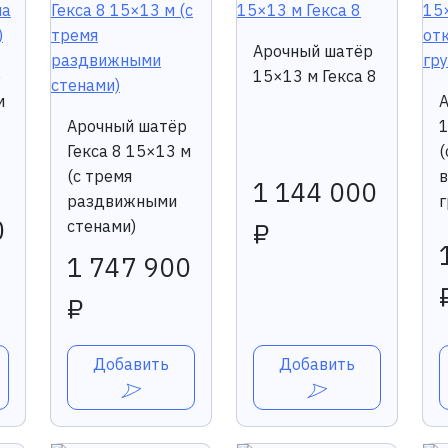
Арочный шатёр
р
15×13 м Гекса 8
м
Арочный шатёр
1
Гекса 8 15×13 м
(
(с тремя
1 144 000
раздвижными
г
0
стенами)
₽
1 747 900
₽
Добавить
Добавить