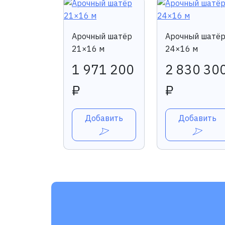
Арочный шатёр
Арочный шатё
21×16 м
24×16 м
1 971 200
2 830 30
₽
₽
Добавить
Добавить