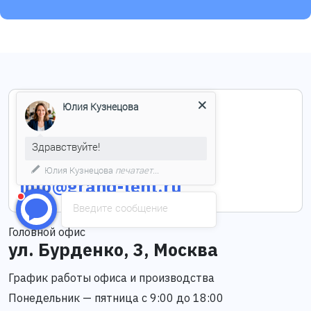
Юлия Кузнецова
+7 (495) 004-05-03
Здравствуйте!
Мы подготовили для Вас
специальное предложение!
info@grand-tent.ru
Введите сообщение
Головной офис
ул. Бурденко, 3, Москва
График работы офиса и производства
Понедельник — пятница с 9:00 до 18:00