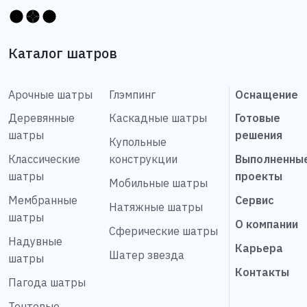
Каталог шатров
Арочные шатры
Глэмпинг
Оснащение
Деревянные
Каскадные шатры
Готовые
шатры
решения
Купольные
Классические
конструкции
Выполненны
шатры
проекты
Мобильные шатры
Мембранные
Сервис
Натяжные шатры
шатры
О компании
Сферические шатры
Надувные
Карьера
Шатер звезда
шатры
Контакты
Пагода шатры
Тентовые