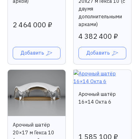
аркой)
20х27 м Гекса 10 (с
двумя
дополнительными
2 464 000 ₽
арками)
4 382 400 ₽
Добавить
Добавить
Арочный шатёр
16×14 Окта 6
Арочный шатёр
20×17 м Гекса 10
1 585 100 ₽