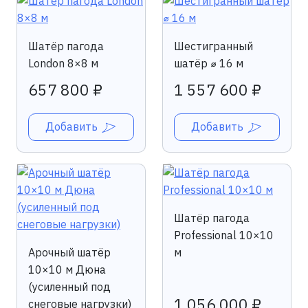
Шатёр пагода
Шестигранный
London 8×8 м
шатёр ⌀ 16 м
657 800 ₽
1 557 600 ₽
Добавить
Добавить
Шатёр пагода
Professional 10×10
Арочный шатёр
м
10×10 м Дюна
(усиленный под
1 056 000 ₽
снеговые нагрузки)