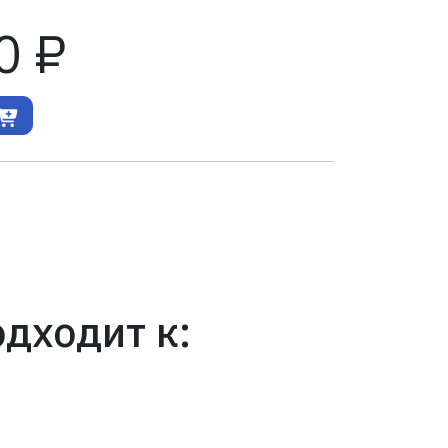
0 ₽
дходит к: