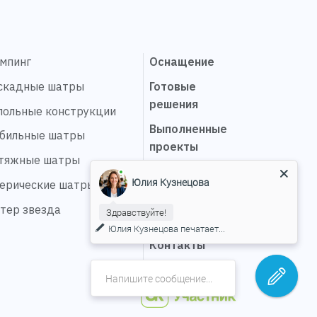
эмпинг
Оснащение
скадные шатры
Готовые
решения
польные конструкции
Выполненные
бильные шатры
проекты
тяжные шатры
Сервис
Юлия Кузнецова
ерические шатры
О компании
тер звезда
Здравствуйте!
Карьера
Юлия Кузнецова
печатает...
Контакты