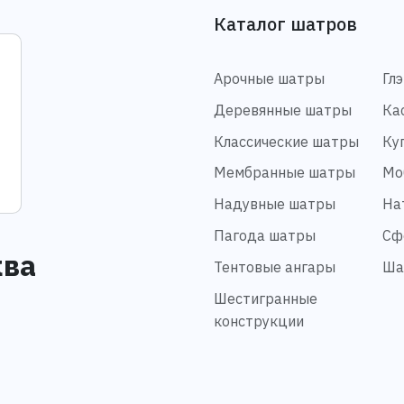
Каталог шатров
Арочные шатры
Гл
Деревянные шатры
Ка
Классические шатры
Ку
Мембранные шатры
Мо
Надувные шатры
На
Пагода шатры
Сф
ква
Тентовые ангары
Ша
Шестигранные
конструкции