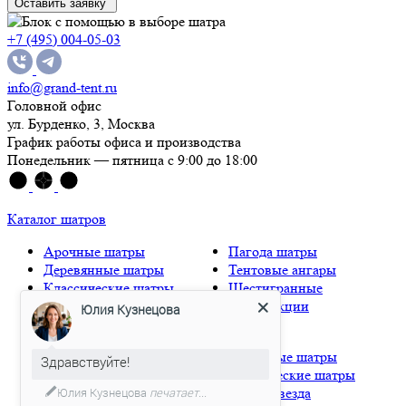
Оставить заявку
+7 (495) 004-05-03
info@grand-tent.ru
Головной офис
ул. Бурденко, 3, Москва
График работы офиса и производства
Понедельник — пятница с 9:00 до 18:00
Каталог шатров
Арочные шатры
Пагода шатры
Деревянные шатры
Тентовые ангары
Классические шатры
Шестигранные
Мембранные шатры
конструкции
Юлия Кузнецова
Надувные шатры
Глэмпинг
Натяжные шатры
Здравствуйте!
Каскадные шатры
Сферические шатры
Купольные конструкции
Шатер звезда
Юлия Кузнецова
печатает...