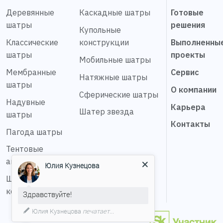
Деревянные
Каскадные шатры
Готовые
шатры
решения
Купольные
Классические
конструкции
Выполненны
шатры
проекты
Мобильные шатры
Мембранные
Сервис
Натяжные шатры
шатры
О компании
Сферические шатры
Надувные
Карьера
Шатер звезда
шатры
Контакты
Пагода шатры
Тентовые
ангары
Юлия Кузнецова
Шестигранные
конструкции
Здравствуйте!
Юлия Кузнецова
печатает...