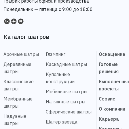
График работы офиса и производства
Понедельник — пятница с 9:00 до 18:00
Каталог шатров
Арочные шатры
Глэмпинг
Оснащение
Деревянные
Каскадные шатры
Готовые
шатры
решения
Купольные
Классические
конструкции
Выполненны
шатры
проекты
Мобильные шатры
Мембранные
Сервис
Натяжные шатры
шатры
О компании
Сферические шатры
Надувные
Карьера
Шатер звезда
шатры
Контакты