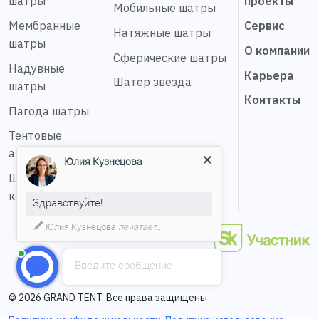
шатры
проекты
Мобильные шатры
Мембранные
Сервис
Натяжные шатры
шатры
О компании
Сферические шатры
Надувные
Карьера
Шатер звезда
шатры
Контакты
Пагода шатры
Тентовые
ангары
Юлия Кузнецова
Шестигранные
конструкции
Здравствуйте!
Юлия Кузнецова
печатает...
Введите сообщение
© 2026 GRAND TENT. Все права защищены